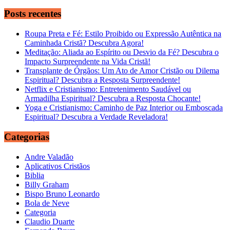
Posts recentes
Roupa Preta e Fé: Estilo Proibido ou Expressão Autêntica na
Caminhada Cristã? Descubra Agora!
Meditação: Aliada ao Espírito ou Desvio da Fé? Descubra o
Impacto Surpreendente na Vida Cristã!
Transplante de Órgãos: Um Ato de Amor Cristão ou Dilema
Espiritual? Descubra a Resposta Surpreendente!
Netflix e Cristianismo: Entretenimento Saudável ou
Armadilha Espiritual? Descubra a Resposta Chocante!
Yoga e Cristianismo: Caminho de Paz Interior ou Emboscada
Espiritual? Descubra a Verdade Reveladora!
Categorias
Andre Valadão
Aplicativos Cristãos
Biblia
Billy Graham
Bispo Bruno Leonardo
Bola de Neve
Categoria
Claudio Duarte