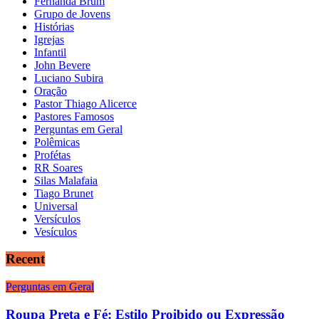
Fernanda Brum
Grupo de Jovens
Histórias
Igrejas
Infantil
John Bevere
Luciano Subira
Oração
Pastor Thiago Alicerce
Pastores Famosos
Perguntas em Geral
Polêmicas
Profétas
RR Soares
Silas Malafaia
Tiago Brunet
Universal
Versículos
Vesículos
Recent
Perguntas em Geral
Roupa Preta e Fé: Estilo Proibido ou Expressão