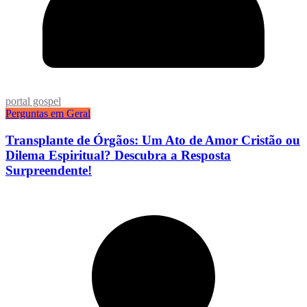
portal gospel
Perguntas em Geral
Transplante de Órgãos: Um Ato de Amor Cristão ou
Dilema Espiritual? Descubra a Resposta
Surpreendente!