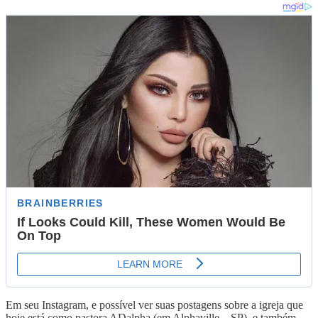
Em seu Instagram, e possível ver suas postagens sobre a igreja que
hoje está como pastora ADalpha (em Alphaville – SP), e também