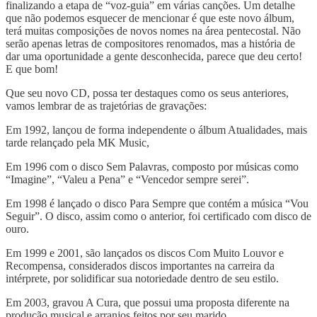
finalizando a etapa de “voz-guia” em várias canções. Um detalhe
que não podemos esquecer de mencionar é que este novo álbum,
terá muitas composições de novos nomes na área pentecostal. Não
serão apenas letras de compositores renomados, mas a história de
dar uma oportunidade a gente desconhecida, parece que deu certo!
E que bom!
Que seu novo CD, possa ter destaques como os seus anteriores,
vamos lembrar de as trajetórias de gravações:
Em 1992, lançou de forma independente o álbum Atualidades, mais
tarde relançado pela MK Music,
Em 1996 com o disco Sem Palavras, composto por músicas como
“Imagine”, “Valeu a Pena” e “Vencedor sempre serei”.
Em 1998 é lançado o disco Para Sempre que contém a música “Vou
Seguir”. O disco, assim como o anterior, foi certificado com disco de
ouro.
Em 1999 e 2001, são lançados os discos Com Muito Louvor e
Recompensa, considerados discos importantes na carreira da
intérprete, por solidificar sua notoriedade dentro de seu estilo.
Em 2003, gravou A Cura, que possui uma proposta diferente na
produção musical e arranjos feitos por seu marido.