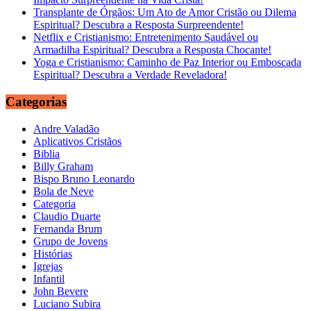
Transplante de Órgãos: Um Ato de Amor Cristão ou Dilema
Espiritual? Descubra a Resposta Surpreendente!
Netflix e Cristianismo: Entretenimento Saudável ou
Armadilha Espiritual? Descubra a Resposta Chocante!
Yoga e Cristianismo: Caminho de Paz Interior ou Emboscada
Espiritual? Descubra a Verdade Reveladora!
Categorias
Andre Valadão
Aplicativos Cristãos
Biblia
Billy Graham
Bispo Bruno Leonardo
Bola de Neve
Categoria
Claudio Duarte
Fernanda Brum
Grupo de Jovens
Histórias
Igrejas
Infantil
John Bevere
Luciano Subira