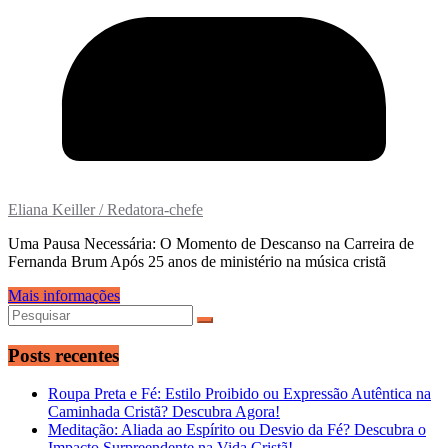
Eliana Keiller / Redatora-chefe
Uma Pausa Necessária: O Momento de Descanso na Carreira de
Fernanda Brum Após 25 anos de ministério na música cristã
Mais informações
Posts recentes
Roupa Preta e Fé: Estilo Proibido ou Expressão Autêntica na
Caminhada Cristã? Descubra Agora!
Meditação: Aliada ao Espírito ou Desvio da Fé? Descubra o
Impacto Surpreendente na Vida Cristã!