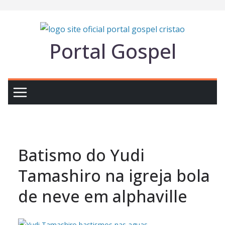
Pular
para
o
Portal Gospel
conteúdo
Batismo do Yudi
Tamashiro na igreja bola
de neve em alphaville