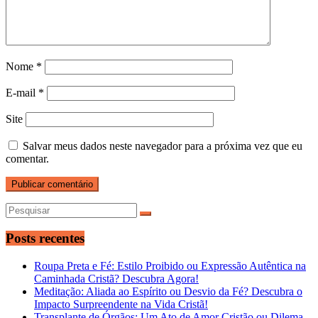
Nome
*
E-mail
*
Site
Salvar meus dados neste navegador para a próxima vez que eu
comentar.
Posts recentes
Roupa Preta e Fé: Estilo Proibido ou Expressão Autêntica na
Caminhada Cristã? Descubra Agora!
Meditação: Aliada ao Espírito ou Desvio da Fé? Descubra o
Impacto Surpreendente na Vida Cristã!
Transplante de Órgãos: Um Ato de Amor Cristão ou Dilema