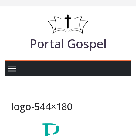
Pular
para
o
conteúdo
Portal Gospel
logo-544×180