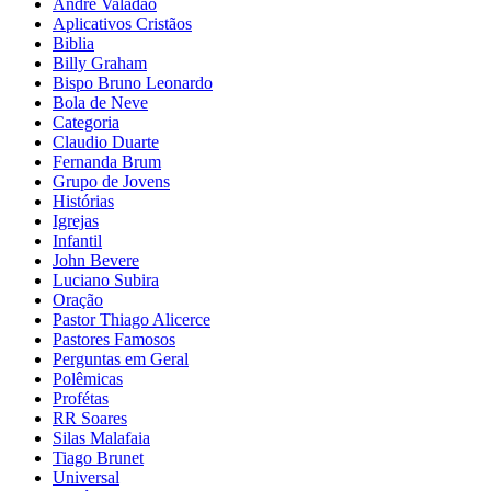
Andre Valadão
Aplicativos Cristãos
Biblia
Billy Graham
Bispo Bruno Leonardo
Bola de Neve
Categoria
Claudio Duarte
Fernanda Brum
Grupo de Jovens
Histórias
Igrejas
Infantil
John Bevere
Luciano Subira
Oração
Pastor Thiago Alicerce
Pastores Famosos
Perguntas em Geral
Polêmicas
Profétas
RR Soares
Silas Malafaia
Tiago Brunet
Universal