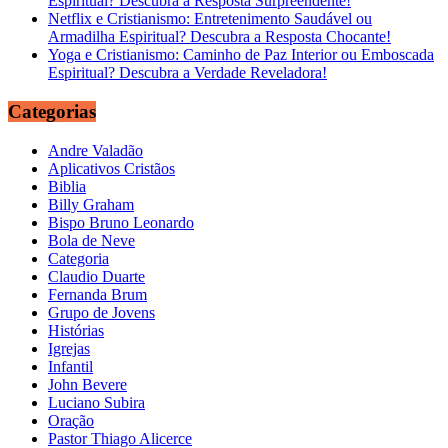
Espiritual? Descubra a Resposta Surpreendente!
Netflix e Cristianismo: Entretenimento Saudável ou
Armadilha Espiritual? Descubra a Resposta Chocante!
Yoga e Cristianismo: Caminho de Paz Interior ou Emboscada
Espiritual? Descubra a Verdade Reveladora!
Categorias
Andre Valadão
Aplicativos Cristãos
Biblia
Billy Graham
Bispo Bruno Leonardo
Bola de Neve
Categoria
Claudio Duarte
Fernanda Brum
Grupo de Jovens
Histórias
Igrejas
Infantil
John Bevere
Luciano Subira
Oração
Pastor Thiago Alicerce