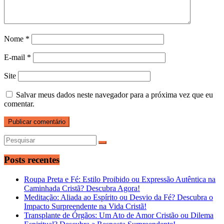
Nome
*
E-mail
*
Site
Salvar meus dados neste navegador para a próxima vez que eu
comentar.
Posts recentes
Roupa Preta e Fé: Estilo Proibido ou Expressão Autêntica na
Caminhada Cristã? Descubra Agora!
Meditação: Aliada ao Espírito ou Desvio da Fé? Descubra o
Impacto Surpreendente na Vida Cristã!
Transplante de Órgãos: Um Ato de Amor Cristão ou Dilema