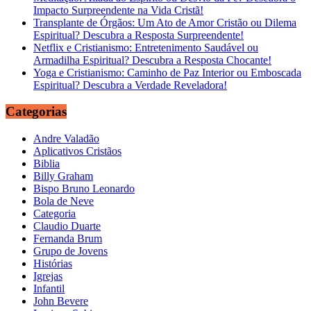
Impacto Surpreendente na Vida Cristã!
Transplante de Órgãos: Um Ato de Amor Cristão ou Dilema
Espiritual? Descubra a Resposta Surpreendente!
Netflix e Cristianismo: Entretenimento Saudável ou
Armadilha Espiritual? Descubra a Resposta Chocante!
Yoga e Cristianismo: Caminho de Paz Interior ou Emboscada
Espiritual? Descubra a Verdade Reveladora!
Categorias
Andre Valadão
Aplicativos Cristãos
Biblia
Billy Graham
Bispo Bruno Leonardo
Bola de Neve
Categoria
Claudio Duarte
Fernanda Brum
Grupo de Jovens
Histórias
Igrejas
Infantil
John Bevere