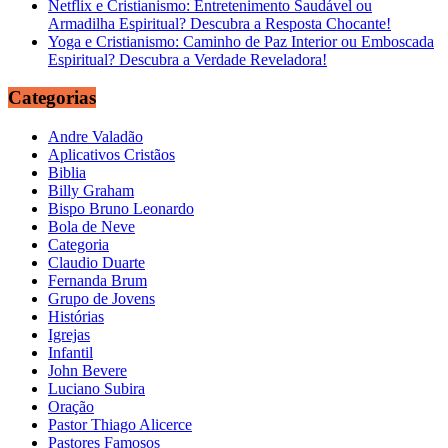
Netflix e Cristianismo: Entretenimento Saudável ou
Armadilha Espiritual? Descubra a Resposta Chocante!
Yoga e Cristianismo: Caminho de Paz Interior ou Emboscada
Espiritual? Descubra a Verdade Reveladora!
Categorias
Andre Valadão
Aplicativos Cristãos
Biblia
Billy Graham
Bispo Bruno Leonardo
Bola de Neve
Categoria
Claudio Duarte
Fernanda Brum
Grupo de Jovens
Histórias
Igrejas
Infantil
John Bevere
Luciano Subira
Oração
Pastor Thiago Alicerce
Pastores Famosos