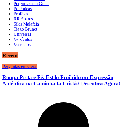
Perguntas em Geral
Polêmicas
Profétas
RR Soares
Silas Malafaia
Tiago Brunet
Universal
Versículos
Vesículos
Recent
Perguntas em Geral
Roupa Preta e Fé: Estilo Proibido ou Expressão
Autêntica na Caminhada Cristã? Descubra Agora!