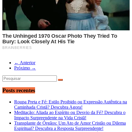
← Anterior
Próximo →
Posts recentes
Roupa Preta e Fé: Estilo Proibido ou Expressão Autêntica na
Caminhada Cristã? Descubra Agora!
Meditação: Aliada ao Espírito ou Desvio da Fé? Descubra o
Impacto Surpreendente na Vida Cristã!
Transplante de Órgãos: Um Ato de Amor Cristão ou Dilema
Espiritual? Descubra a Resposta Surpreendente!