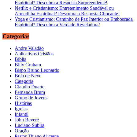
Espiritual? Descubra a Resposta Surpreendente!
Netflix e Cristianismo: Entretenimento Saudável ou
Armadilha Espiritual? Descubra a Resposta Chocante!
Yoga e Cristianismo: Caminho de Paz Interior ou Emboscada
Espiritual? Descubra a Verdade Reveladora!
Categorias
Andre Valadão
Aplicativos Cristãos
Biblia
Billy Graham
Bispo Bruno Leonardo
Bola de Neve
Categoria
Claudio Duarte
Fernanda Brum
Grupo de Jovens
Histórias
Igrejas
Infantil
John Bevere
Luciano Subira
Oração
Pastor Thiago Alicerce