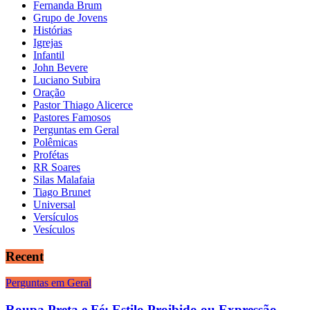
Fernanda Brum
Grupo de Jovens
Histórias
Igrejas
Infantil
John Bevere
Luciano Subira
Oração
Pastor Thiago Alicerce
Pastores Famosos
Perguntas em Geral
Polêmicas
Profétas
RR Soares
Silas Malafaia
Tiago Brunet
Universal
Versículos
Vesículos
Recent
Perguntas em Geral
Roupa Preta e Fé: Estilo Proibido ou Expressão