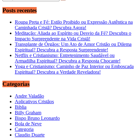
Posts recentes
Roupa Preta e Fé: Estilo Proibido ou Expressão Autêntica na
Caminhada Cristã? Descubra Agora!
Meditação: Aliada ao Espírito ou Desvio da Fé? Descubra o
Impacto Surpreendente na Vida Cristã!
Transplante de Órgãos: Um Ato de Amor Cristão ou Dilema
Espiritual? Descubra a Resposta Surpreendente!
Netflix e Cristianismo: Entretenimento Saudável ou
Armadilha Espiritual? Descubra a Resposta Chocante!
Yoga e Cristianismo: Caminho de Paz Interior ou Emboscada
Espiritual? Descubra a Verdade Reveladora!
Categorias
Andre Valadão
Aplicativos Cristãos
Biblia
Billy Graham
Bispo Bruno Leonardo
Bola de Neve
Categoria
Claudio Duarte